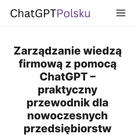
Przejdź
M
do
treści
Zarządzanie wiedzą
firmową z pomocą
ChatGPT –
praktyczny
przewodnik dla
nowoczesnych
przedsiębiorstw